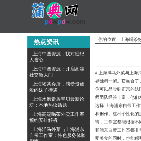
你的位置：
上海喝茶
热点资讯
上海中圈资源，找对经纪
人省心
上海中圈资源：开启高端
# 上海洋马外菜与上海
社交新大门
界独树一帜。它融合了
上海喝茶会所，感受贵族
你可以品尝到正宗的法
般的妹子待遇
师团队经验丰富，他们
上海水磨贵族宝贝最新论
坛：本地热议话题
选择 上海浦东自带工
和创作。这种个性化的
‌上海高端喝茶外卖工作室
预约安排解析‌
请，工作室都能根据不
上海洋马外菜与上海浦东
和浦东自带工作室都非
自带工作室：特色服务体验
受美食的同时，也能感