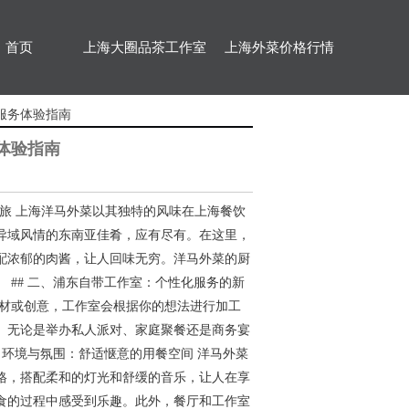
首页
上海大圈品茶工作室
上海外菜价格行情
服务体验指南
体验指南
之旅 上海洋马外菜以其独特的风味在上海餐饮
异域风情的东南亚佳肴，应有尽有。在这里，
配浓郁的肉酱，让人回味无穷。洋马外菜的厨
## 二、浦东自带工作室：个性化服务的新
食材或创意，工作室会根据你的想法进行加工
。无论是举办私人派对、家庭聚餐还是商务宴
、环境与氛围：舒适惬意的用餐空间 洋马外菜
格，搭配柔和的灯光和舒缓的音乐，让人在享
食的过程中感受到乐趣。此外，餐厅和工作室